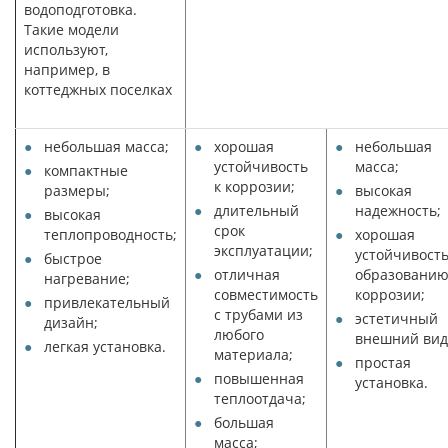
водоподготовка.
Такие модели
используют,
например, в
коттеджных поселках
небольшая масса;
хорошая
небольшая
устойчивость
масса;
компактные
к коррозии;
размеры;
высокая
длительный
надежность;
высокая
срок
теплопроводность;
хорошая
эксплуатации;
устойчивость
быстрое
отличная
образовани
нагревание;
совместимость
коррозии;
привлекательный
с трубами из
эстетичный
дизайн;
любого
внешний вид
легкая установка.
материала;
простая
повышенная
установка.
теплоотдача;
большая
масса;