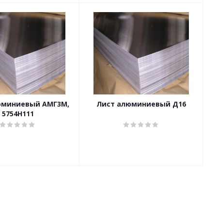
юминиевый АМГ3М,
Лист алюминиевый Д16
5754Н111