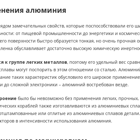
енения алюминия
ядом замечательных свойств, которые поспособствовали его ш
ьности: от пищевой промышленности до энергетики и космиче
а его поверхности быстро образуется тонкая, но очень прочная 
 пленка обуславливает достаточно высокую химическую инертн
я к группе легких металлов
, поэтому его удельный вес сра
сплавы могут поспорить в этом отношении со сталью. Алюминий
ание таких характеристик обусловило его широкое применение
и до сложной электроники – алюминий востребован везде.
троение
было бы невозможно без применения легких, прочных,
мических кораблей также изготавливаются из алюминиевых спл
 отштампованные или отлитые из алюминиевых сплавов детали
кторов в интенсивности использования алюминия.