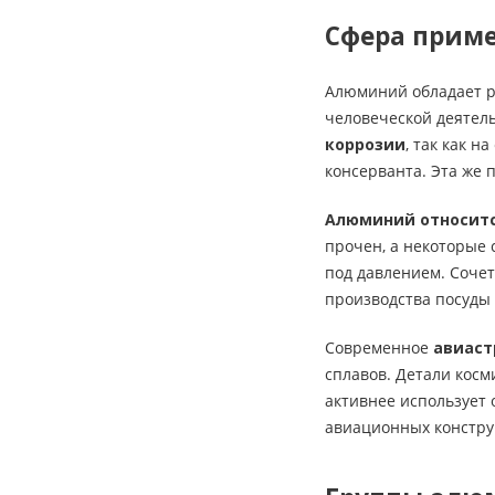
Сфера прим
Алюминий обладает р
человеческой деятел
коррозии
, так как н
консерванта. Эта же
Алюминий относитс
прочен, а некоторые 
под давлением. Сочет
производства посуды 
Современное
авиас
сплавов. Детали кос
активнее использует
авиационных констру