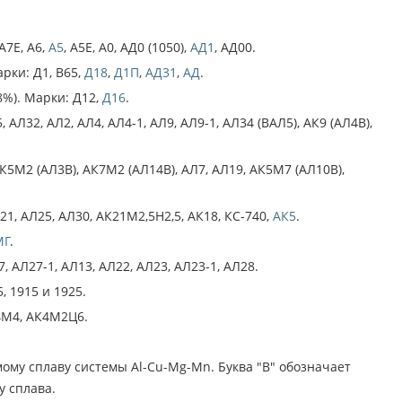
 А7Е, А6,
А5
, А5Е, А0, АД0 (1050),
АД1
, АД00.
рки: Д1, В65,
Д18
,
Д1П
,
АД31
,
АД
.
%). Марки: Д12,
Д16
.
32, АЛ2, АЛ4, АЛ4-1, АЛ9, АЛ9-1, АЛ34 (ВАЛ5), АК9 (АЛ4В),
М2 (АЛ3В), АК7М2 (АЛ14В), АЛ7, АЛ19, АК5М7 (АЛ10В),
 АЛ25, АЛ30, АК21М2,5Н2,5, АК18, КС-740,
АК5
.
МГ
.
АЛ27-1, АЛ13, АЛ22, АЛ23, АЛ23-1, АЛ28.
 1915 и 1925.
4М4, АК4М2Ц6.
му сплаву системы Al-Cu-Mg-Mn. Буква "В" обозначает
 сплава.