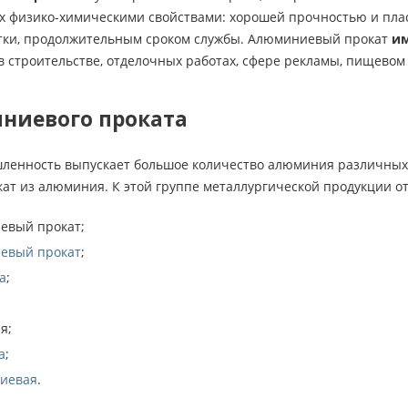
их физико-химическими свойствами: хорошей прочностью и плас
тки, продолжительным сроком службы. Алюминиевый прокат
им
 строительстве, отделочных работах, сфере рекламы, пищевом 
ниевого проката
енность выпускает большое количество алюминия различных 
кат из алюминия. К этой группе металлургической продукции 
евый прокат;
евый прокат
;
а
;
я;
а
;
иевая
.