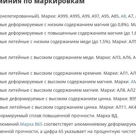
миния по маркировкам
елегированный). Марки: А999, А995, А99, А97, А95, А85,
А8
, А7,
е деформируемые с низким содержанием магния (до 0,8%). Ма
ые деформируемые с повышенным содержанием магния (до 1,8
 литейные с низким содержанием меди (до 1,5%). Марки: АЛ5, АЛ
е литейные с высоким содержанием меди. Марки: АЛ3, АЛ6, АК5
е литейные с высоким содержанием кремния. Марки: АЛ1, АЛ21,
ые деформируемые с высоким содержанием магния. Марки:
А
е литейные с высоким содержанием магния. Марки: АЛ8, АЛ27, 
ые деформируемые с высоким содержанием цинка. Марки: В95,
ые литейные с высоким содержанием цинка. Марки: АЛ11, АК
рмируемый сплав повышенной прочности. Марка ВД.
люминий.
Марка В65
соответствует алюминиевому деформируемо
ной прочности, а цифра 65 указывает на процентную чистоту