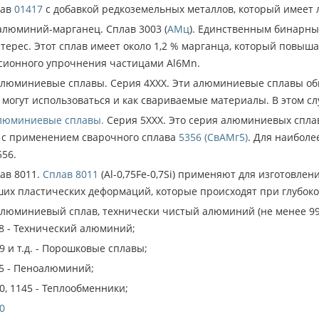
лав
01417
с добавкой редкоземельных металлов, который имеет 
люминий-марганец. Сплав 3003 (
АМц
). Единственным бинарны
рес. Этот сплав имеет около 1,2 % марганца, который повыша
сионного упрочнения частицами Al6Mn.
юминиевые сплавы. Серия 4ХХХ. Эти алюминиевые сплавы обыч
 могут использоваться и как свариваемые материалы. В этом с
люминиевые сплавы.
Серия 5ХХХ. Это серия алюминиевых сплав
 с применением сварочного сплава
5356 (СвАМг5)
. Для наиболе
56.
ав 8011.
Сплав 8011
(Al-0,75Fe-0,7Si) применяют для изготовлен
ших пластических деформаций, которые происходят при глубоко
юминиевый сплав, технически чистый алюминий (не менее 99
8 - Технический алюминий;
9 и т.д. - Порошковые сплавы;
5 - Пеноалюминий;
70, 1145 - Теплообменники;
0