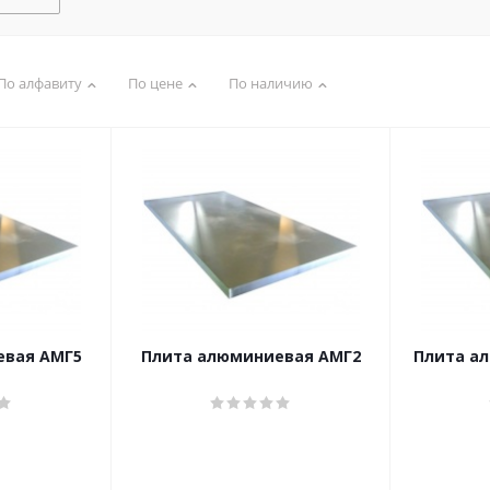
По алфавиту
По цене
По наличию
евая АМГ5
Плита алюминиевая АМГ2
Плита а