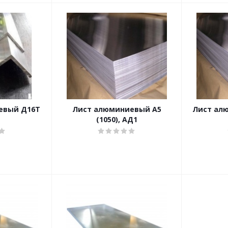
евый Д16Т
Лист алюминиевый А5
Лист ал
(1050), АД1