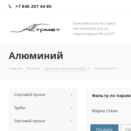
+7 846 207 44 80
Комплексные поставки
металлопроката на
территоррии РФ и СНГ
Алюминий
Главная
-
Каталог
-
Цветной металлопрокат
-
Алюминий
Сортовой прокат
Фильтр по пара
Трубы
Марка стали
Листовой прокат
Сб