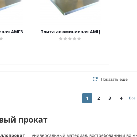
евая АМГ3
Плита алюминиевая АМЦ
Показать еще
1
2
3
4
Все
вый прокат
ллопрокат
— универсальный материал, востребованный во мно