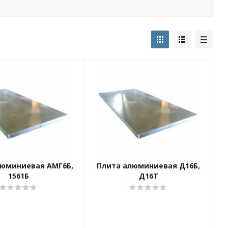
люминиевая АМГ6Б,
Плита алюминиевая Д16Б,
1561Б
Д16Т