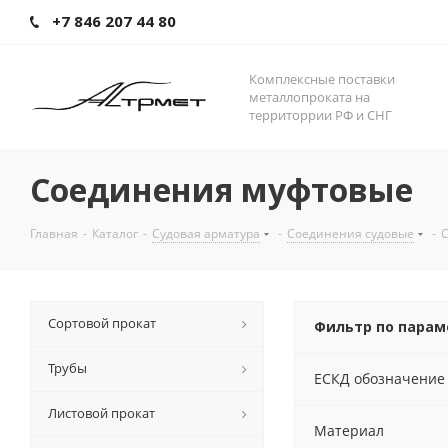
+7 846 207 44 80
Комплексные поставки
металлопроката на
территоррии РФ и СНГ
Соединения муфтовые
Главная
-
Каталог
-
Судовая арматура
-
Соединения судовые
-
Сортовой прокат
Фильтр по пара
Трубы
ЕСКД обозначение
Листовой прокат
Материал