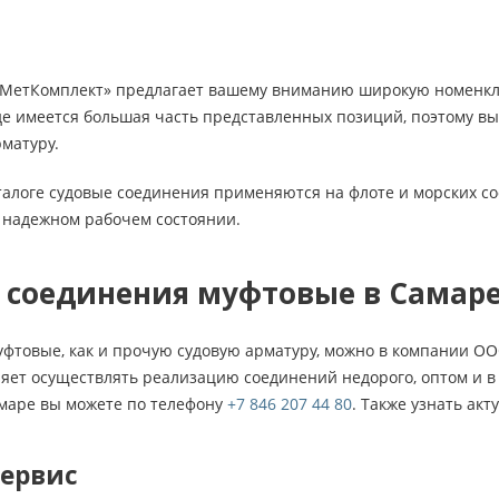
етКомплект» предлагает вашему вниманию широкую номенкла
де имеется большая часть представленных позиций, поэтому вы
матуру.
талоге судовые соединения применяются на флоте и морских с
в надежном рабочем состоянии.
ь соединения муфтовые в Самар
уфтовые, как и прочую судовую арматуру, можно в компании О
ет осуществлять реализацию соединений недорого, оптом и в 
амаре вы можете по телефону
+7 846 207 44 80
. Также узнать ак
сервис