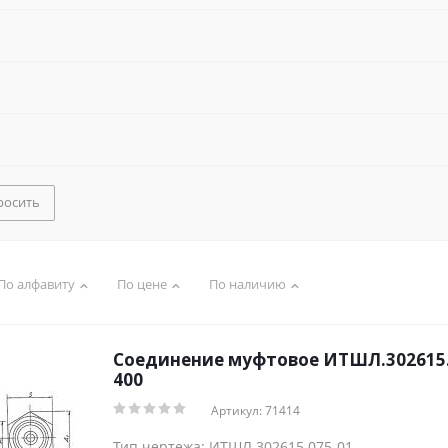
росить
По алфавиту
По цене
По наличию
Соединение муфтовое ИТШЛ.302615.0
400
Артикул: 71414
Тип чертежа: ИТШЛ.302615.075-01