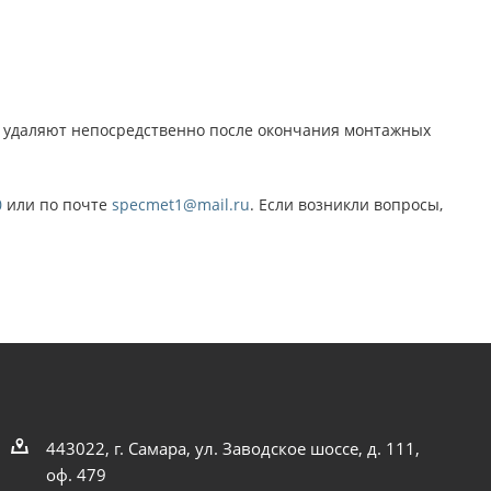
ю удаляют непосредственно после окончания монтажных
0
или по почте
specmet1@mail.ru
. Если возникли вопросы,
443022, г. Самара, ул. Заводское шоссе, д. 111,
оф. 479