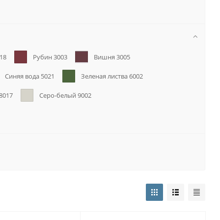
18
Рубин 3003
Вишня 3005
Синяя вода 5021
Зеленая листва 6002
8017
Серо-белый 9002