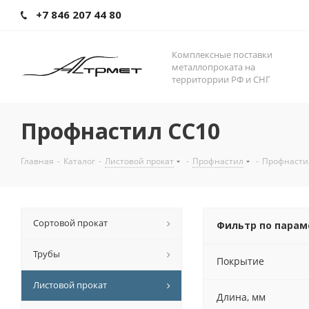
+7 846 207 44 80
Комплексные поставки
металлопроката на
территоррии РФ и СНГ
Профнастил СС10
Главная
-
Каталог
-
Листовой прокат
-
Профнастил
-
Профнасти
Сортовой прокат
Фильтр по пара
Трубы
Покрытие
Листовой прокат
Длина, мм