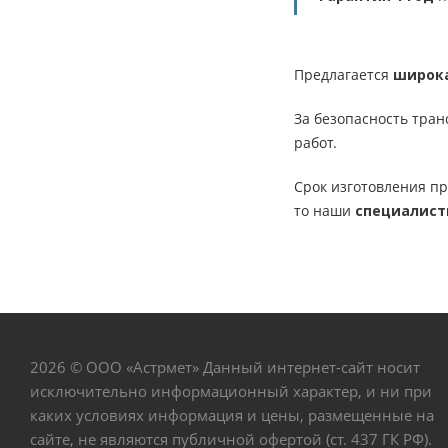
Предлагается
широка
За безопасность тра
работ.
Срок изготовления п
то наши
специалист
2026 © ООО «Астрмет» Данный интернет-сайт носит
исключительно информационный характер, и ни при
каких условиях информация и цены, размещенные на
сайте, не являются публичной офертой (ст. 437 ГК РФ).