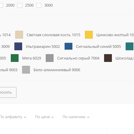
2000
2500
3000
ь 1014
Светлая слоновая кость 1015
Цинково-желтый 10
 3009
Ультрамарин 5002
Сигнальный синий 5005
005
Мята 6029
Сигнально серый 7004
Шоколад 
елый 9003
Бело-алюминиевый 9006
росить
По алфавиту
По цене
По наличию