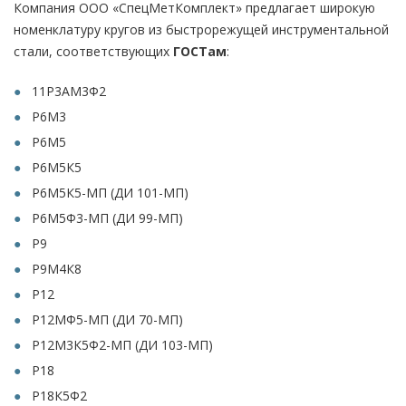
Компания ООО «СпецМетКомплект» предлагает широкую
номенклатуру кругов из быстрорежущей инструментальной
стали, соответствующих
ГОСТам
:
11Р3АМ3Ф2
Р6М3
Р6М5
Р6М5К5
Р6М5К5-МП (ДИ 101-МП)
Р6М5Ф3-МП (ДИ 99-МП)
Р9
Р9М4К8
Р12
Р12МФ5-МП (ДИ 70-МП)
Р12М3К5Ф2-МП (ДИ 103-МП)
Р18
Р18К5Ф2