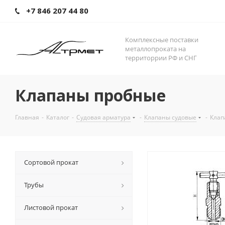
+7 846 207 44 80
Комплексные поставки
металлопроката на
территоррии РФ и СНГ
Клапаны пробные
Главная
-
Каталог
-
Судовая арматура
-
Клапаны судовые
-
Клап
Сортовой прокат
Трубы
Листовой прокат