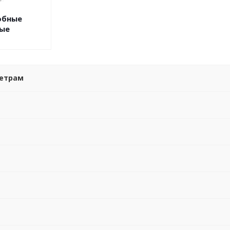
обные
ые
метрам