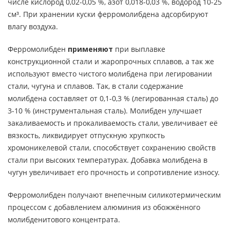
числе кислород 0,02-0,05 %, азот 0,018-0,03 %, водород 10-25
см³. При хранении куски ферромолибдена адсорбируют
влагу воздуха.
Ферромолибден
применяют
при выплавке
конструкционной стали и жаропрочных сплавов, а так же
используют вместо чистого молибдена при легировании
стали, чугуна и сплавов. Так, в стали содержание
молибдена составляет от 0,1-0,3 % (легированная сталь) до
3-10 % (инструментальная сталь). Молибден улучшает
закаливаемость и прокаливаемость стали, увеличивает её
вязкость, ликвидирует отпускную хрупкость
хромоникелевой стали, способствует сохранению свойств
стали при высоких температурах. Добавка молибдена в
чугун увеличивает его прочность и сопротивление износу.
Ферромолибден получают внепечным силикотермическим
процессом с добавлением алюминия из обожжённого
молибденитового концентрата.