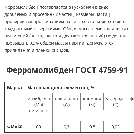
Ферромолибден поставляется в кусках или в виде
дробленых и просеянных частиц. Размеры частиц
проверяются просеиванием на сите со стальной сеткой с
квадратными отверстиями. Общая масса неметаллических
включений (песка, шлака и других загрязнений) не должна
превышать 0,5% общей массы партии. Допускаются
прилипания и пленки оксидов.
Ферромолибден ГОСТ 4759-91
Марка
Массовая доля элементов, %
молибдена
вольфрама
кремния
углерода
ф
(Мо)
(W)
(Si)
(С)
не менее
ФМо60
60
0,3
0,8
0,05