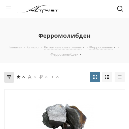
Ферромолибден
Главная
-
Каталог
-
Литейные материалы
-
Ферросплавы
-
Ферромолибден