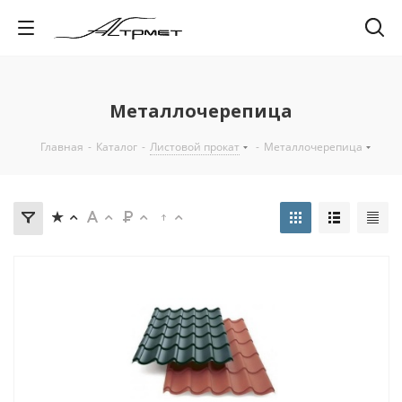
Металлочерепица
Главная
-
Каталог
-
Листовой прокат
-
Металлочерепица