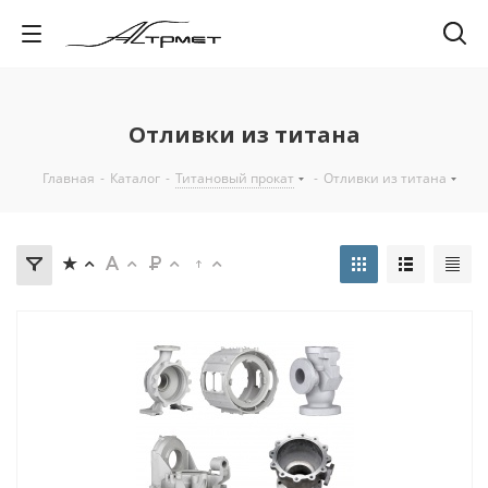
Отливки из титана
Главная
-
Каталог
-
Титановый прокат
-
Отливки из титана