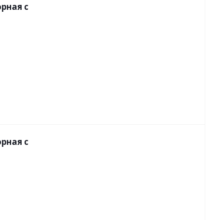
орная с
орная с