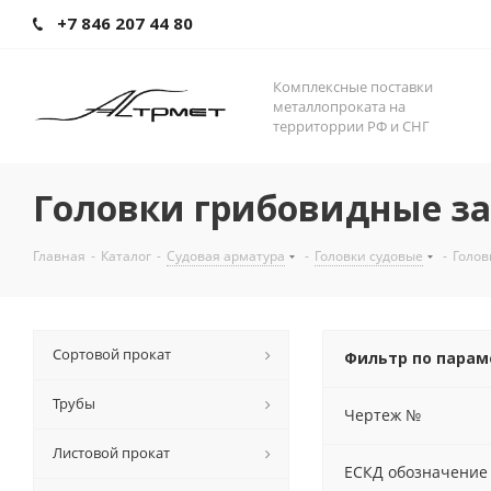
+7 846 207 44 80
Комплексные поставки
металлопроката на
территоррии РФ и СНГ
Головки грибовидные з
Главная
-
Каталог
-
Судовая арматура
-
Головки судовые
-
Голов
Сортовой прокат
Фильтр по пара
Трубы
Чертеж №
Листовой прокат
ЕСКД обозначение