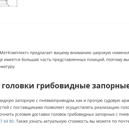
етКомплект» предлагает вашему вниманию широкую номенклат
де имеется большая часть представленных позиций, поэтому вы
матуру.
ь головки грибовидные запорны
овидную запорную с пневмоприводом, как и прочую судовую ар
стей с поставщиками позволяет осуществлять реализацию гол
точнить условия доставки головок грибовидных запорных с пне
7 44 80
. Также узнать актуальную стоимость вы можете по почт