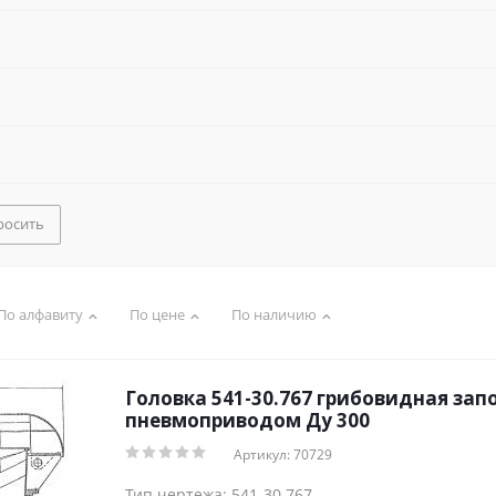
росить
По алфавиту
По цене
По наличию
Головка 541-30.767 грибовидная зап
пневмоприводом Ду 300
Артикул: 70729
Тип чертежа: 541-30.767