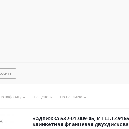
росить
По алфавиту
По цене
По наличию
Задвижка 532-01.009-05, ИТШЛ.49165
клинкетная фланцевая двухдисковая