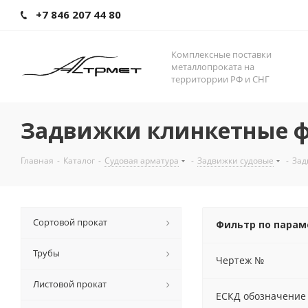
+7 846 207 44 80
Комплексные поставки
металлопроката на
территоррии РФ и СНГ
Задвижки клинкетные 
Главная
-
Каталог
-
Судовая арматура
-
Задвижки судовые
-
Зад
Сортовой прокат
Фильтр по пара
Трубы
Чертеж №
Листовой прокат
ЕСКД обозначение