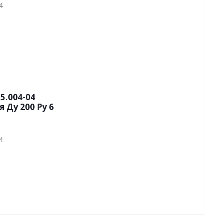
4
5.004-04
 Ду 200 Py 6
4