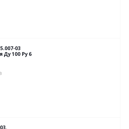
5.007-03
 Ду 100 Py 6
3
03,