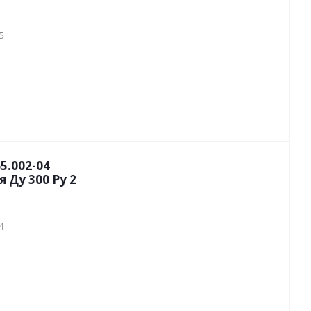
5
5.002-04
 Ду 300 Py 2
4