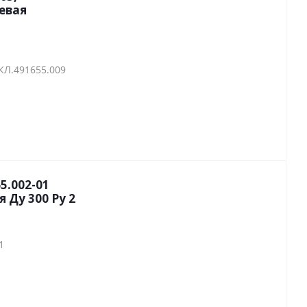
евая
КЛ.491655.009
5.002-01
 Ду 300 Py 2
1