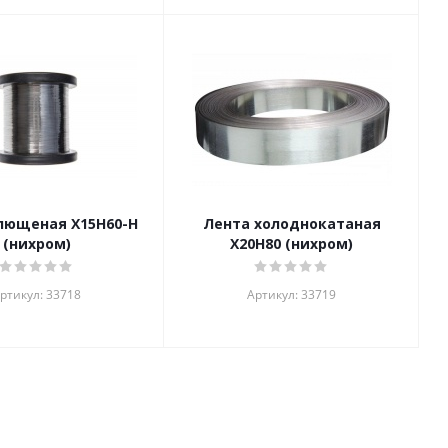
лющеная Х15Н60-Н
Лента холоднокатаная
(нихром)
Х20Н80 (нихром)
ртикул: 33718
Артикул: 33719