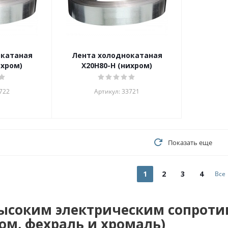
окатаная
Лента холоднокатаная
ихром)
Х20Н80-Н (нихром)
722
Артикул: 33721
Показать еще
1
2
3
4
Все
высоким электрическим сопроти
ом, фехраль и хромаль)