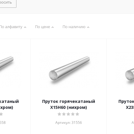
росить
По алфавиту
По цене
По наличию
екатаный
Пруток горячекатаный
Пруто
ихром)
Х15Н60 (нихром)
Х23
558
Артикул: 31556
А