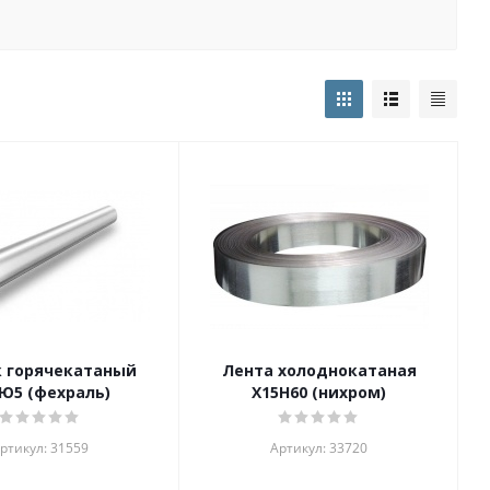
к горячекатаный
Лента холоднокатаная
Ю5 (фехраль)
Х15Н60 (нихром)
ртикул: 31559
Артикул: 33720