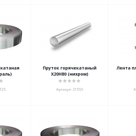
окатаная
Пруток горячекатаный
Лента п
раль)
Х20Н80 (нихром)
725
Артикул: 31555
А