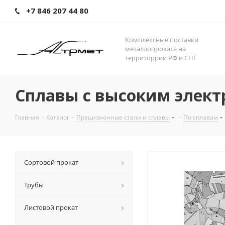
+7 846 207 44 80
Комплексные поставки
металлопроката на
территоррии РФ и СНГ
Сплавы с высоким элек
Главная
-
Каталог
-
Прецизионные стали и сплавы
-
По сплавам
Сортовой прокат
Трубы
Листовой прокат