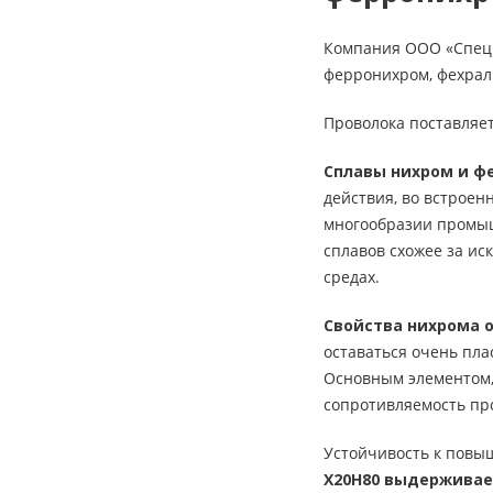
Компания ООО «СпецМе
ферронихром, фехраль
Проволока поставляе
Сплавы нихром и ф
действия, во встроен
многообразии промыш
сплавов схожее за ис
средах.
Свойства нихрома 
оставаться очень пла
Основным элементом,
сопротивляемость пр
Устойчивость к повы
Х20Н80 выдерживает