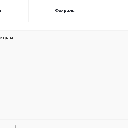
м
Фехраль
метрам