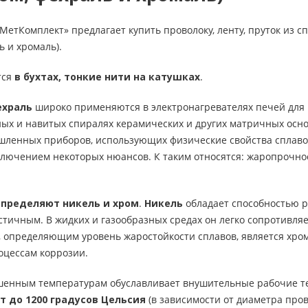
тКомплект» предлагает купить проволоку, ленту, пруток из с
 и хромаль).
тся
в бухтах, тонкие нити на катушках
.
ехраль
широко применяются в электронагревателях печей для 
ных и навитых спиралях керамических и других матричных осн
ленных приборов, использующих физические свойства сплавов
ключением некоторых нюансов. К таким относятся: жаропрочно
определяют никель и хром
.
Никель
обладает способностью р
стичным. В жидких и газообразных средах он легко сопротивля
 определяющим уровень жаростойкости сплавов, является хром
оцессам коррозии.
шенным температурам обуславливает внушительные рабочие т
 до 1200 градусов Цельсия
(в зависимости от диаметра пров