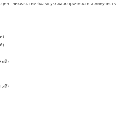
оцент никеля, тем большую жаропрочность и живучесть
й)
й)
ный)
ный)