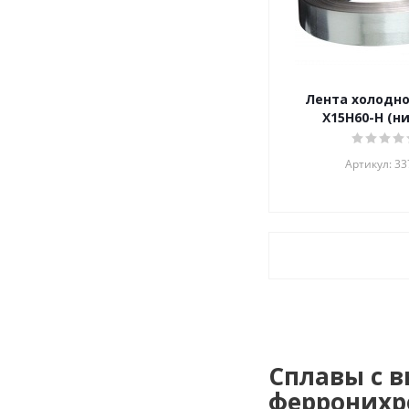
Лента холодн
Х15Н60-Н (н
Артикул: 33
Сплавы с 
ферронихр