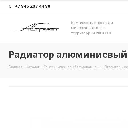
+7 846 207 44 80
Комплексные поставки
металлопроката на
территоррии РФ и СНГ
Радиатор алюминиевый 5
Главная
-
Каталог
-
Сантехническое оборудование
-
Отопительно