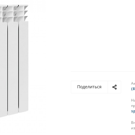
А
Поделиться
(8
На
п
s
В
и