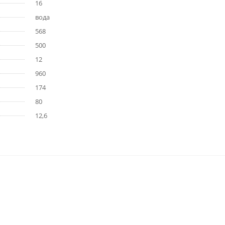
16
вода
568
500
12
960
174
80
12,6