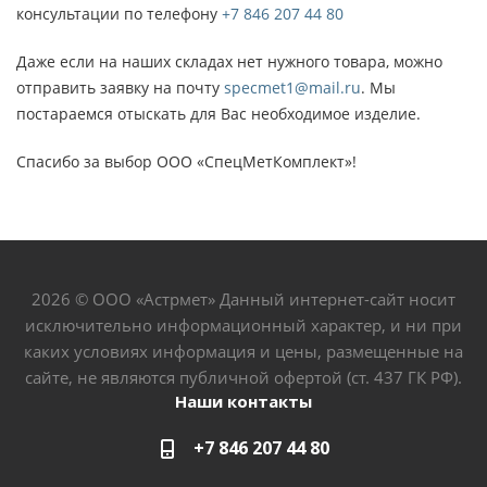
консультации по телефону
+7 846 207 44 80
Даже если на наших складах нет нужного товара, можно
отправить заявку на почту
specmet1@mail.ru
. Мы
постараемся отыскать для Вас необходимое изделие.
Спасибо за выбор ООО «СпецМетКомплект»!
2026 © ООО «Астрмет» Данный интернет-сайт носит
исключительно информационный характер, и ни при
каких условиях информация и цены, размещенные на
сайте, не являются публичной офертой (ст. 437 ГК РФ).
Наши контакты
+7 846 207 44 80