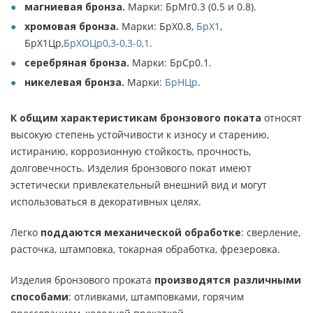
магниевая бронза.
Марки: БрМг0.3 (0.5 и 0.8).
хромовая бронза.
Марки: БрХ0.8,
БрХ1
,
БрХ1Цр,
БрХОЦр0,3-0,3-0,1
.
серебряная бронза.
Марки: БрСр0.1.
никелевая бронза.
Марки:
БрНЦр
.
К общим характеристикам бронзового поката
относят
высокую степень устойчивости к износу и старению,
истиранию, коррозионную стойкость, прочность,
долговечность. Изделия бронзового покат имеют
эстетически привлекательный внешний вид и могут
использоваться в декоративных целях.
Легко
поддаются механической обработке
: сверление,
расточка, штамповка, токарная обработка, фрезеровка.
Изделия бронзового проката
производятся различными
способами
: отливками, штамповками, горячим