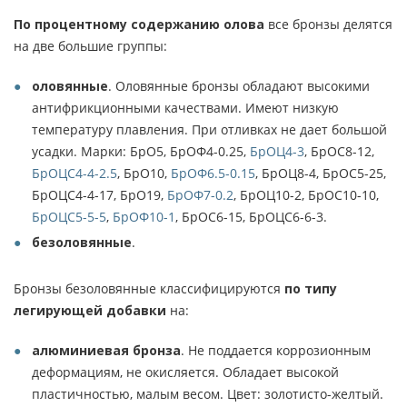
По процентному содержанию олова
все бронзы делятся
на две большие группы:
оловянные
. Оловянные бронзы обладают высокими
антифрикционными качествами. Имеют низкую
температуру плавления. При отливках не дает большой
усадки. Марки: БрО5, БрОФ4-0.25,
БрОЦ4-3
, БрОС8-12,
БрОЦС4-4-2.5
, БрО10,
БрОФ6.5-0.15
, БрОЦ8-4, БрОС5-25,
БрОЦС4-4-17, БрО19,
БрОФ7-0.2
, БрОЦ10-2, БрОС10-10,
БрОЦС5-5-5
,
БрОФ10-1
, БрОС6-15, БрОЦС6-6-3.
безоловянные
.
Бронзы безоловянные классифицируются
по типу
легирующей добавки
на:
алюминиевая бронза
. Не поддается коррозионным
деформациям, не окисляется. Обладает высокой
пластичностью, малым весом. Цвет: золотисто-желтый.