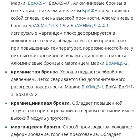
Марки:
БрАЖ9-4
, БрАЖ9-4Л. Алюминиевые бронзы в
сочетании с никелем и железом
БрАЖН
представляют
собой сплавы очень высокой прочности. Алюминиевые
бронзы
БрАЖМц 10-3-1,5
и
БрАЖНМц 9-4-4-1
,
легируемые марганцем плохо деформируется в
холодном состоянии, обладают высокой прочностью
при повышенных температурах, коррозионностойкие, у
них высокая эрозионная и кавитационная стойкости.
Алюминиевые бронзы с марганцем, марки
БрАМц9-2
.
кремнистая бронза
. Хорошо поддается обработке
давлением. Легко сваривается без дополнительного
разогрева поверхности. Марки:
БрКМц3-1
, БрК4, БрКН1-
3, БрКН0.5-2.
кремнецинковая бронза
. Обладает повышенной
текучестью при нагревании, в твердом состоянии имеет
высокий модуль упругости.
марганцевая бронза
. Способ производства: холодное
деформирование, горячее прессование. Обладает