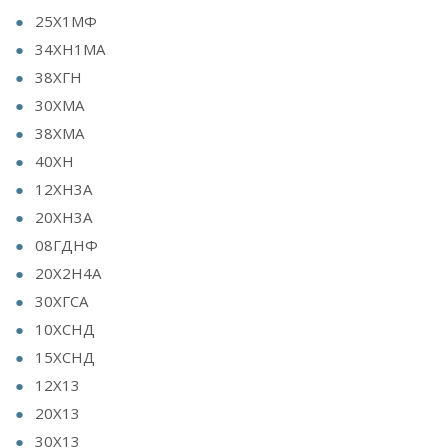
25Х1МФ
34ХН1МА
38ХГН
30ХМА
38ХМА
40ХН
12ХН3А
20ХН3А
08ГДНФ
20Х2Н4А
30ХГСА
10ХСНД
15ХСНД
12Х13
20Х13
30Х13