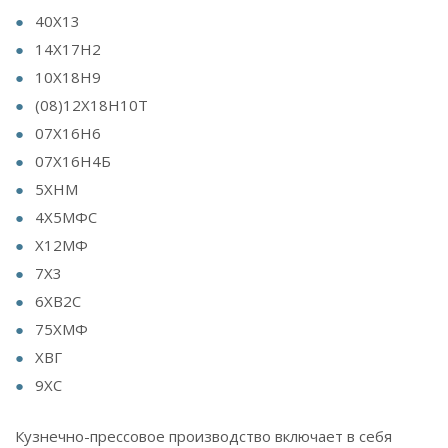
40Х13
14Х17Н2
10Х18Н9
(08)12Х18Н10Т
07Х16Н6
07Х16Н4Б
5ХНМ
4Х5МФС
Х12МФ
7Х3
6ХВ2С
75ХМФ
ХВГ
9ХС
Кузнечно-прессовое производство включает в себя