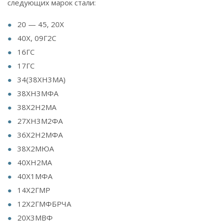
следующих марок стали:
20 — 45, 20Х
40Х, 09Г2С
16ГС
17ГС
34(38ХН3МА)
38ХН3МФА
38Х2Н2МА
27ХН3М2ФА
36Х2Н2МФА
38Х2МЮА
40ХН2МА
40Х1МФА
14Х2ГМР
12Х2ГМФБРЧА
20Х3МВФ