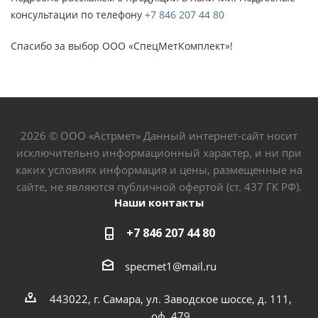
консультации по телефону
+7 846 207 44 80
Спасибо за выбор ООО «СпецМетКомплект»!
2026 © ООО «Астрмет» Данный интернет-сайт носит
исключительно информационный характер, и ни при
каких условиях информация и цены, размещенные на
сайте, не являются публичной офертой (ст. 437 ГК РФ).
Наши контакты
+7 846 207 44 80
specmet1@mail.ru
443022, г. Самара, ул. Заводское шоссе, д. 111,
оф. 479