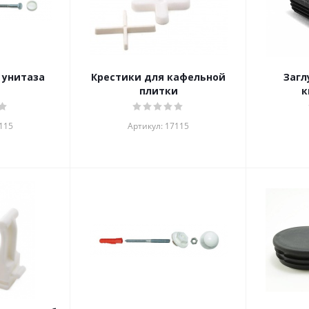
 унитаза
Крестики для кафельной
Загл
плитки
к
115
Артикул: 17115