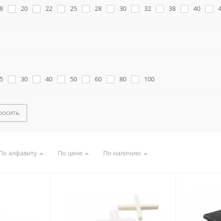
8
20
22
25
28
30
32
38
40
5
30
40
50
60
80
100
росить
По алфавиту
По цене
По наличию