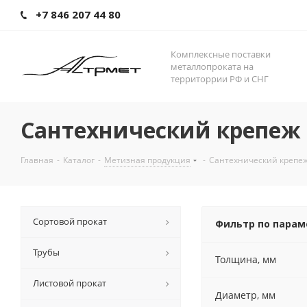
+7 846 207 44 80
Комплексные поставки
металлопроката на
территоррии РФ и СНГ
Сантехнический крепеж
Главная
-
Каталог
-
Метизная продукция
-
Сантехнический крепе
Сортовой прокат
Фильтр по пара
Трубы
Толщина, мм
Листовой прокат
Диаметр, мм