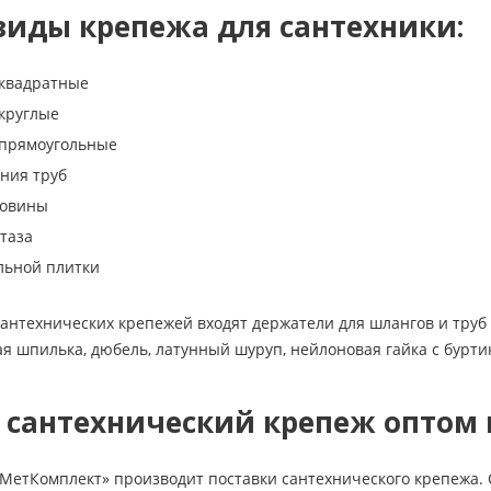
виды крепежа для сантехники:
 квадратные
 круглые
 прямоугольные
ния труб
ковины
таза
льной плитки
 сантехнических крепежей входят держатели для шлангов и тру
ая шпилька, дюбель, латунный шуруп, нейлоновая гайка с буртик
 cантехнический крепеж оптом 
етКомплект» производит поставки cантехнического крепежа. О